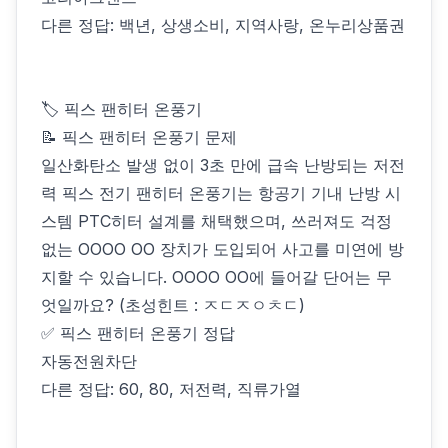
다른 정답: 백년, 상생소비, 지역사랑, 온누리상품권
🏷 픽스 팬히터 온풍기
📝 픽스 팬히터 온풍기 문제
일산화탄소 발생 없이 3초 만에 급속 난방되는 저전
력 픽스 전기 팬히터 온풍기는 항공기 기내 난방 시
스템 PTC히터 설계를 채택했으며, 쓰러져도 걱정
없는 OOOO OO 장치가 도입되어 사고를 미연에 방
지할 수 있습니다. OOOO OO에 들어갈 단어는 무
엇일까요? (초성힌트 : ㅈㄷㅈㅇㅊㄷ)
✅ 픽스 팬히터 온풍기 정답
자동전원차단
다른 정답: 60, 80, 저전력, 직류가열