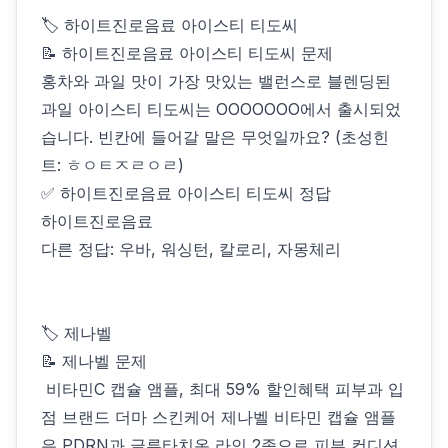
🏷 하이트진로음료 아이스티 티도씨
📝 하이트진로음료 아이스티 티도씨 문제
홍차와 과일 맛이 가장 맛있는 밸런스로 블렌딩된
과일 아이스티 티도씨는 OOOOOOO에서 출시되었
습니다. 빈칸에 들어갈 말은 무엇일까요? (초성힌
트: ㅎㅇㅌㅈㄹㅇㄹ)
✅ 하이트진로음료 아이스티 티도씨 정답
하이트진로음료
다른 정답: 우바, 워싱턴, 칼로리, 자몽체리
🏷 제나벨
📝 제나벨 문제
️ 비타민C 캡슐 앰플, 최대 59% 할인혜택️ 피부과 입
점 브랜드 더마 스킨케어 제나벨 비타민 캡슐 앰플
은 PDRN과 글루타치온 라인 2종으로 피부 컨디션