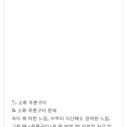
🏷 소휘 푸룬구미
📝 소휘 푸룬구미 문제
속이 꽉 막힌 느낌, 아무리 식단해도 정제된 느낌.
그럴 떈 <푸룬구미>로 한 번에 싹! 인위적 자극 없